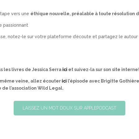
 étape vers une
éthique nouvelle, préalable à toute résolution d
de passionnant
sse, notez-le sur votre plateforme d’écoute et partagez le autour
s les livres de Jessica Serra
ici
et suivez-la sur son site internet
a même veine, allez écouter
ici
l’épisode avec Brigitte Gothière
 de l’association Wild Legal.
LAISSEZ UN MOT DOUX SUR APPLEPODCAST