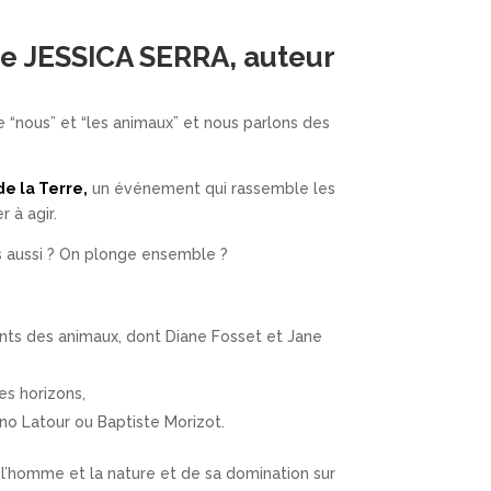
ue
JESSICA SERRA
, auteur
e “nous” et “les animaux” et nous parlons des
de la Terre,
un événement qui rassemble les
 à agir.
s aussi ? On plonge ensemble ?
ents des animaux, dont Diane Fosset et Jane
es horizons,
o Latour ou Baptiste Morizot.
e l’homme et la nature et de sa domination sur