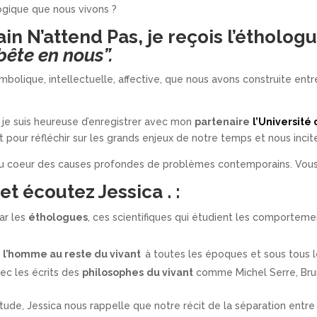
ologique que nous vivons ?
in N’attend Pas, je reçois l’étholog
bête en nous”.
olique, intellectuelle, affective, que nous avons construite entr
 je suis heureuse d’enregistrer avec mon
partenaire
l’Université 
our réfléchir sur les grands enjeux de notre temps et nous inciter
r au coeur des causes profondes de problèmes contemporains. Vou
et écoutez Jessica
. :
ar les
éthologues
, ces scientifiques qui étudient les comportem
de l’homme au reste du vivant
à toutes les époques et sous tous l
vec les écrits des
philosophes
du vivant
comme Michel Serre, Brun
tude, Jessica nous rappelle que notre récit de la séparation entr