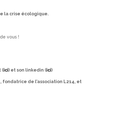
e la crise écologique.
 de vous !
 (
ici
) et son linkedin (
ici
)
, fondatrice de l’association L214, et