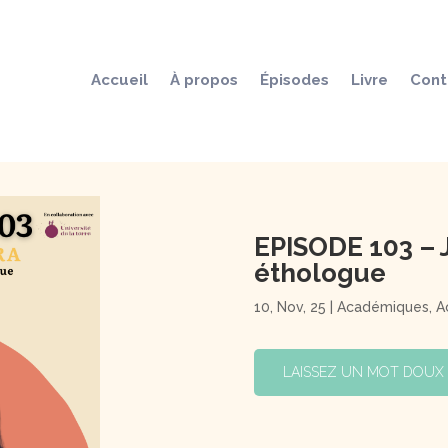
Accueil
À propos
Épisodes
Livre
Cont
EPISODE 103 – 
éthologue
10, Nov, 25
|
Académiques
,
A
LAISSEZ UN MOT DOUX