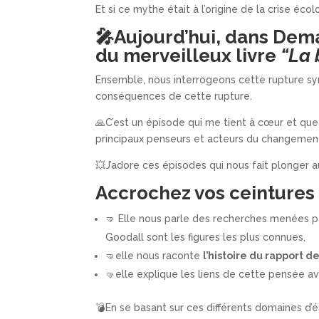
Et si ce mythe était à l’origine de la crise éc
🎤Aujourd’hui, dans Dema
du merveilleux livre
“La 
Ensemble, nous interrogeons cette rupture symb
conséquences de cette rupture.
🙏C’est un épisode qui me tient à cœur et que
principaux penseurs et acteurs du changement p
💥J’adore ces épisodes qui nous fait plonge
Accrochez vos ceintures 
🤜 Elle nous parle des recherches menées p
Goodall sont les figures les plus connues,
🤜elle nous raconte
l’histoire du rapport 
🤜elle explique les liens de cette pensée a
💣En se basant sur ces différents domaines d’é