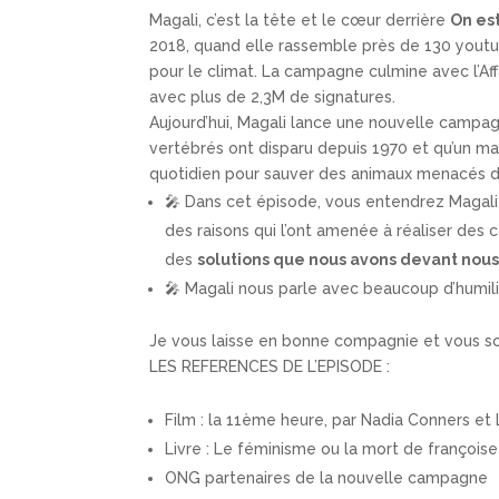
Magali, c’est la tête et le cœur derrière
On est
2018, quand elle rassemble près de 130 youtub
pour le climat. La campagne culmine avec l’Affa
avec plus de 2,3M de signatures.
Aujourd’hui, Magali lance une nouvelle camp
vertébrés ont disparu depuis 1970 et qu’un m
quotidien pour sauver des animaux menacés de
🎤 Dans cet épisode, vous entendrez Magal
des raisons qui l’ont amenée à réaliser des c
des
solutions que nous avons devant nous 
🎤 Magali nous parle avec beaucoup d’humili
Je vous laisse en bonne compagnie et vous so
LES REFERENCES DE L’EPISODE :
Film : la 11ème heure, par Nadia Conners et
Livre : Le féminisme ou la mort de françois
ONG partenaires de la nouvelle campagne