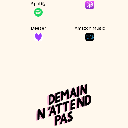
Spotify
Deezer
Amazon Music