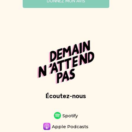
DONNEZ MON AVIS
Écoutez-nous
Spotify
Apple Podcasts